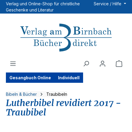
Verlag und Online-Shop für christliche
Service / Hilfe
Zum Hauptinhalt springen
Geschenke und Literatur
Ware
Gesangbuch Online
Individuell
Bibeln & Bücher
Traubibeln
Lutherbibel revidiert 2017 -
Traubibel