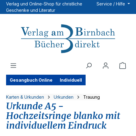
Verlag und Online-Shop für christliche
Service / Hilfe
Zum Hauptinhalt springen
Geschenke und Literatur
Ware
Gesangbuch Online
Individuell
Karten & Urkunden
Urkunden
Trauung
Urkunde A5 -
Hochzeitsringe blanko mit
individuellem Eindruck