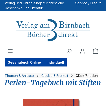
Verlag und Online-Shop für christliche
Service / Hilfe
Zum Hauptinhalt springen
Geschenke und Literatur
Ware
Gesangbuch Online
Individuell
Themen & Anlässe
Glaube & Freizeit
Glück/Frieden
Perlen-Tagebuch mit Stiften
Bildergalerie überspringen