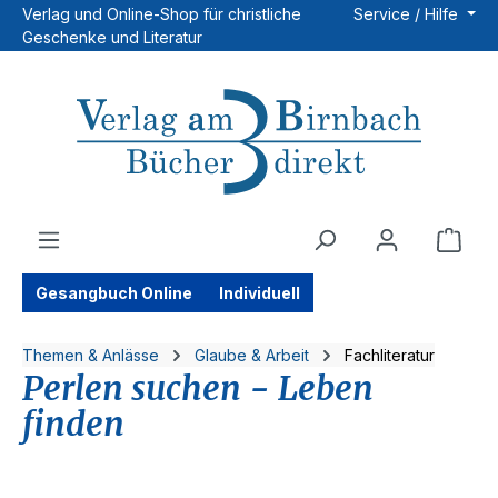
Verlag und Online-Shop für christliche
Service / Hilfe
Zum Hauptinhalt springen
Geschenke und Literatur
Ware
Gesangbuch Online
Individuell
Themen & Anlässe
Glaube & Arbeit
Fachliteratur
Perlen suchen - Leben
finden