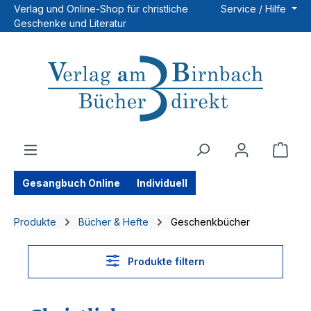
Verlag und Online-Shop für christliche
Service / Hilfe
Zum Hauptinhalt springen
Geschenke und Literatur
Ware
Gesangbuch Online
Individuell
Produkte
Bücher & Hefte
Geschenkbücher
Produkte filtern