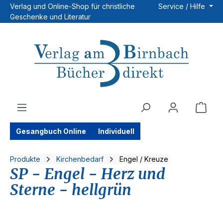
Verlag und Online-Shop für christliche
Service / Hilfe
Zum Hauptinhalt springen
Geschenke und Literatur
Ware
Gesangbuch Online
Individuell
Produkte
Kirchenbedarf
Engel / Kreuze
SP - Engel - Herz und
Sterne - hellgrün