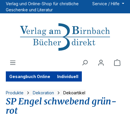
Verlag und Online-Shop für christliche
Service / Hilfe
Zum Hauptinhalt springen
Geschenke und Literatur
Ware
Gesangbuch Online
Individuell
Produkte
Dekoration
Dekoartikel
SP Engel schwebend grün-
rot