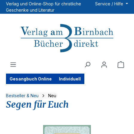
Verlag und Online-Shop für christliche
Service / Hilfe
Zum Hauptinhalt springen
Geschenke und Literatur
Ware
Gesangbuch Online
Individuell
Bestseller & Neu
Neu
Segen für Euch
Bildergalerie überspringen