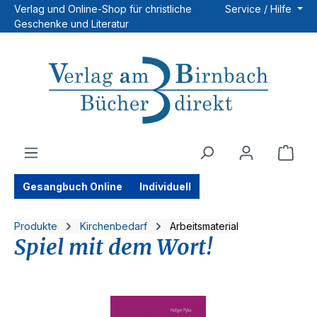
Verlag und Online-Shop für christliche
Service / Hilfe
Zum Hauptinhalt springen
Geschenke und Literatur
Ware
Gesangbuch Online
Individuell
Produkte
Kirchenbedarf
Arbeitsmaterial
Spiel mit dem Wort!
Bildergalerie überspringen