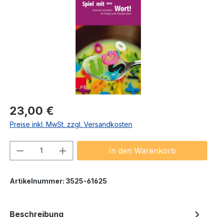
Regulärer Preis:
23,00 €
Preise inkl. MwSt. zzgl. Versandkosten
Produkt Anzahl: Gib den gewünschten We
In den Warenkorb
Artikelnummer:
3525-61625
Beschreibung