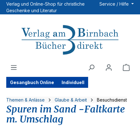
Verlag und Online-Shop für christliche
Service / Hilfe
Zum Hauptinhalt springen
Geschenke und Literatur
Ware
Gesangbuch Online
Individuell
Themen & Anlässe
Glaube & Arbeit
Besuchsdienst
Spuren im Sand -Faltkarte
m. Umschlag