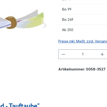
Bis
99
Bis
249
Ab
250
Preise inkl. MwSt. zzgl. Versa
Produkt Anzahl: G
Artikelnummer:
0058-3527
d - Tauftaube"