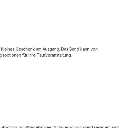
als kleines Geschenk am Ausgang. Das Band kann von
soptionen für Ihre Taufveranstaltung.
Beaufsichtigung. Pflegehinweis: Schonend von Hand reinigen und