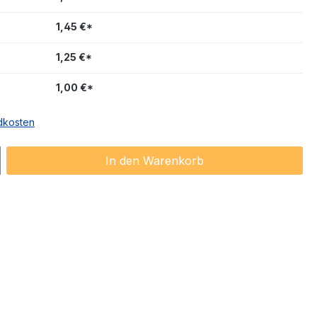
1,45 €*
1,25 €*
1,00 €*
ndkosten
ib den gewünschten Wert ein oder benu
In den Warenkorb