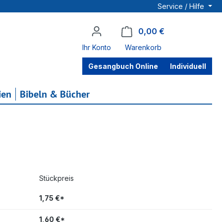
Service / Hilfe
0,00 €
Warenkorb enthä
Ihr Konto
Warenkorb
Gesangbuch Online
Individuell
ien
Bibeln & Bücher
Stückpreis
1,75 €*
1,60 €*