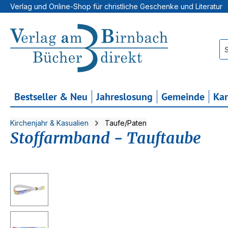
Verlag und Online-Shop für christliche Geschenke und Literatur
 Hauptinhalt springen
Zur Suche springen
Zur Hauptnavigation springen
Bestseller & Neu
Jahreslosung
Gemeinde
Ka
Kirchenjahr & Kasualien
Taufe/Paten
Stoffarmband - Tauftaube
Bildergalerie überspringen