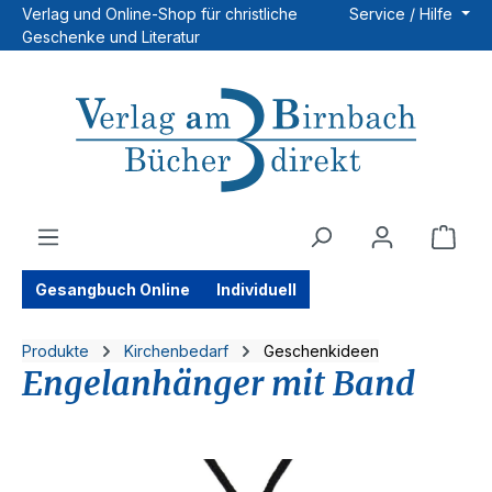
Verlag und Online-Shop für christliche
Service / Hilfe
Zum Hauptinhalt springen
Geschenke und Literatur
Ware
Gesangbuch Online
Individuell
Produkte
Kirchenbedarf
Geschenkideen
Engelanhänger mit Band
Bildergalerie überspringen