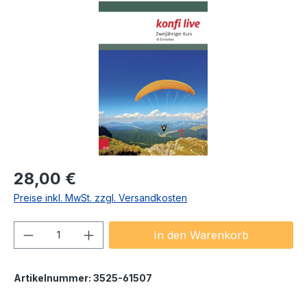
Bildergalerie überspringen
Regulärer Preis:
28,00 €
Preise inkl. MwSt. zzgl. Versandkosten
Produkt Anzahl: Gib den gewünschten We
In den Warenkorb
Artikelnummer:
3525-61507