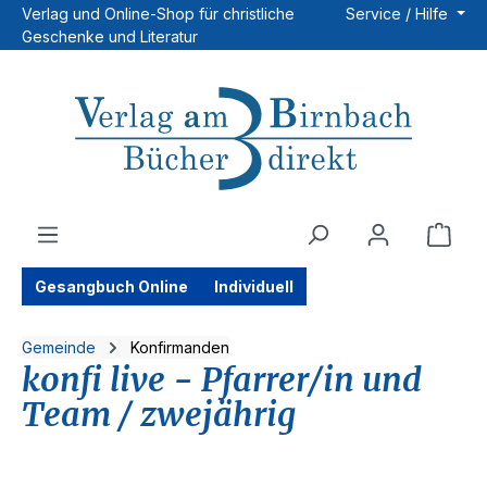
Verlag und Online-Shop für christliche
Service / Hilfe
Zum Hauptinhalt springen
Geschenke und Literatur
Ware
Gesangbuch Online
Individuell
Gemeinde
Konfirmanden
konfi live - Pfarrer/in und
Team / zwejährig