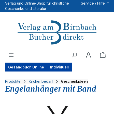
Verlag und Online-Shop für christliche
Service / Hilfe
Zum Hauptinhalt springen
Geschenke und Literatur
Ware
Gesangbuch Online
Individuell
Produkte
Kirchenbedarf
Geschenkideen
Engelanhänger mit Band
Bildergalerie überspringen